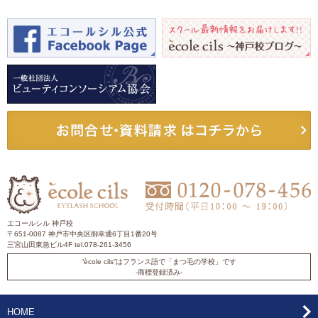
エコールシル 神戸校
〒651-0087 神戸市中央区御幸通6丁目1番20号
三宮山田東急ビル4F tel.078-261-3456
“ècole cils”はフランス語で「まつ毛の学校」です
-商標登録済み-
HOME